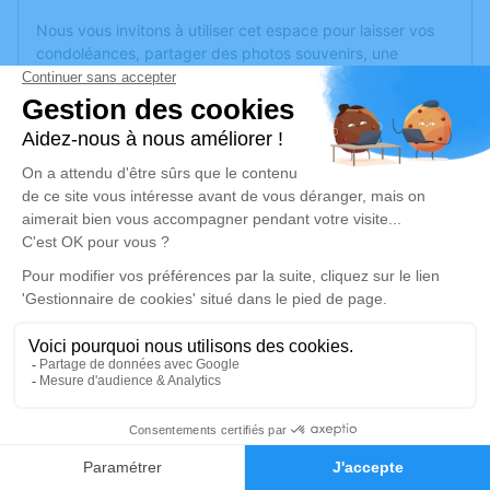
Nous vous invitons à utiliser cet espace pour laisser vos
condoléances, partager des photos souvenirs, une
anecdote ou exprimer vos pensées à travers des poèmes
ou des textes. Cet endroit est un lieu d'expression dédié à
honorer la mémoire de Suzanne LAMOUROUX.
Un service de plantation d’arbre hommage est
disponible
ici
.
Je rends hommage
Cérémonie religieuse
mardi 11 juin 2024 à 14h30
Église Saint Exupère de Laruscade
33620 Laruscade
5
Faire-part
Je rends hommage
Hommages