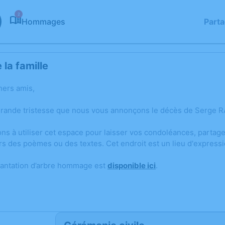
2
Hommages
Part
la famille
hers amis,
grande tristesse que nous vous annonçons le décès de Serge RA
ons à utiliser cet espace pour laisser vos condoléances, parta
rs des poèmes ou des textes. Cet endroit est un lieu d'expres
lantation d’arbre hommage est
disponible ici
.