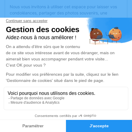
Nous vous invitons à utiliser cet espace pour laisser vos
condoléances, partager des photos souvenirs, une
anecdote ou exprimer vos pensées à travers des poèmes
ou des textes. Cet endroit est un lieu d'expression dédié à
honorer la mémoire de Roger THEYS.
Un service de plantation d’arbre hommage est
disponible
ici
.
Je rends hommage
Cérémonie religieuse
mardi 06 février 2024 à 14h00
Église Saint Hilaire de Cavignac
33620 Cavignac
4
Je rends hommage
Faire-part
Hommages