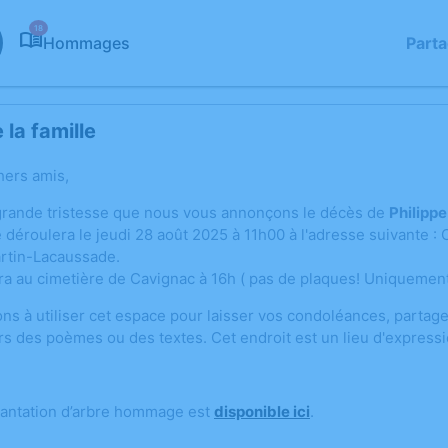
18
Hommages
Part
la famille
hers amis,
grande tristesse que nous vous annonçons le décès de
Philipp
déroulera le jeudi 28 août 2025 à 11h00 à l'adresse suivante : C
rtin-Lacaussade.
ra au cimetière de Cavignac à 16h ( pas de plaques! Uniquement
ons à utiliser cet espace pour laisser vos condoléances, parta
rs des poèmes ou des textes. Cet endroit est un lieu d'expres
lantation d’arbre hommage est
disponible ici
.