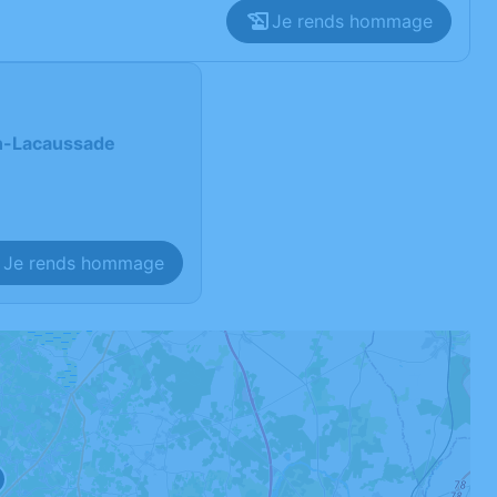
Je rends hommage
in-Lacaussade
Je rends hommage