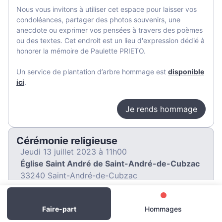
Nous vous invitons à utiliser cet espace pour laisser vos
condoléances, partager des photos souvenirs, une
anecdote ou exprimer vos pensées à travers des poèmes
ou des textes. Cet endroit est un lieu d'expression dédié à
honorer la mémoire de Paulette PRIETO.
Un service de plantation d’arbre hommage est
disponible
ici
.
Je rends hommage
Cérémonie religieuse
jeudi 13 juillet 2023 à 11h00
Église Saint André de Saint-André-de-Cubzac
33240 Saint-André-de-Cubzac
0
Je rends hommage
Faire-part
Hommages