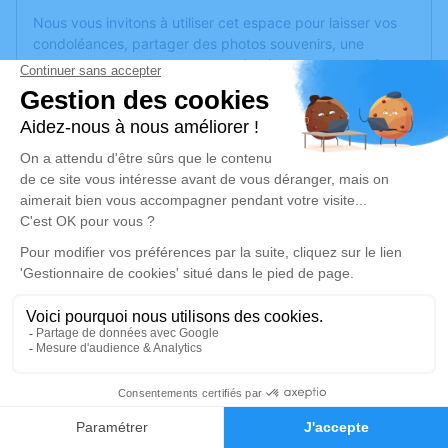
Nous vous invitons à utiliser cet espace pour laisser vos
condoléances, partager des photos souvenirs, une
anecdote ou exprimer vos pensées à travers des poèmes
ou des textes. Cet endroit est un lieu d'expression dédié à
honorer la mémoire de Paule HOAREAU.
Un service de plantation d’arbre hommage est
disponible
ici
.
Je rends hommage
Cérémonie religieuse
jeudi 02 mars 2023 à 14h30
Église Saint Romain de Blaye
Rue Saint-Romain
33390 Blaye
16
Faire-part
Hommages
Je rends hommage