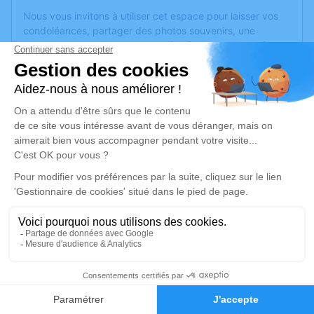
Nous vous invitons à utiliser cet espace pour laisser vos
condoléances, partager des photos souvenirs, une
anecdote ou exprimer vos pensées à travers des poèmes
ou des textes. Cet endroit est un lieu d'expression dédié à
honorer la mémoire de Patrice BAZIN.
Un service de plantation d’arbre hommage est
disponible
ici
.
Je rends hommage
Cérémonie religieuse
mercredi 23 octobre 2024 à 10h30
Église de Saint-Savin
33920 Saint-Savin
3
Je rends hommage
Faire-part
Hommages