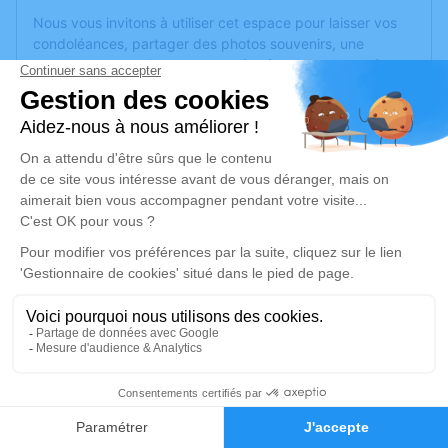
Nous vous invitons à utiliser cet espace pour laisser vos
condoléances, partager des photos souvenirs, une
anecdote ou exprimer vos pensées à travers des poèmes
ou des textes. Cet endroit est un lieu d'expression dédié à
honorer la mémoire d’Odette CATHALA.
Un service de plantation d’arbre hommage est
disponible
ici
.
Je rends hommage
Cérémonie religieuse
jeudi 16 juillet 2026 à 12h00
Crématorium de Mérignac
Avenue du Souvenir
33700 Mérignac
3
Faire-part
Hommages
Je rends hommage