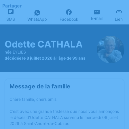
Partager
E-mail
SMS
WhatsApp
Facebook
Lien
Odette CATHALA
née EYLIES
décédée le 8 juillet 2026 à l'âge de 99 ans
Message de la famille
Chère famille, chers amis,
C’est avec une grande tristesse que nous vous annonçons
le décès d’Odette CATHALA survenu le mercredi 08 juillet
2026 à Saint-André-de-Cubzac.