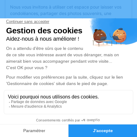
Nous vous invitons à utiliser cet espace pour laisser vos
condoléances, partager des photos souvenirs, une
anecdote ou exprimer vos pensées à travers des poèmes
ou des textes. Cet endroit est un lieu d'expression dédié à
honorer la mémoire de Michelle CORNU.
Un service de plantation d’arbre hommage est
disponible
ici
.
Je rends hommage
Cérémonie religieuse
lundi 21 juillet 2025 à 11h00
Église de Saint-Savin
33920 Saint-Savin
10
Je rends hommage
Faire-part
Hommages