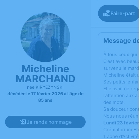
Faire-part
Message de 
À tous ceux qui
C’est avec beau
Micheline
survenu le mardi
Micheline était
MARCHAND
Ses petits-enfant
née KIRYEZYNSKI
Elle avait ce re
décédée le 17 février 2026 à l'âge de
l’attention aux 
85 ans
des mots.
Sa douceur cont
Nous nous réuni
Je rends hommage
Lundi 23 févrie
Crématorium Et
1 Zone d’Activité