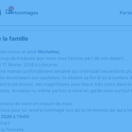
12
Hommages
Part
la famille
 ont connu et aimé
Micheline
,
coup de tristesse que nous vous faisons part de son départ,
 17 février 2026 à Libourne.
 une maman profondément aimante qui chérissait ses enfants plu
s illuminaient son quotidien, ils étaient sa fierté et la lumière d
gard si particulier, ses magnifiques yeux bleus très clairs dans l
autres, la malice ou même parfois la mise en garde mais surtout 
inuera de vivre en chacun de nous.
rons pour lui rendre hommage lors de la cérémonie qui aura lie
r 2026 à 11h00
chart
 la Tonnelle