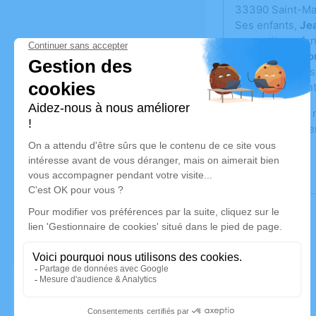
33390 Saint-Ma
Ses enfants,
Je
ses petits-enfa
sa belle-fille
Co
Bruno
aux côtés
vous remercient
Cet espace est 
pensées à trave