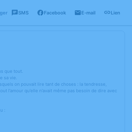
ager
SMS
Facebook
E-mail
Lien
s que tout.
e sa vie.
esquels on pouvait lire tant de choses : la tendresse,
tout l’amour qu’elle n’avait même pas besoin de dire avec
u :