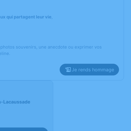
x qui partagent leur vie
,
s photos souvenirs, une anecdote ou exprimer vos
line.
Je rends hommage
in-Lacaussade