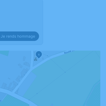
Je rends hommage
1