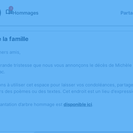
2
Hommages
Part
la famille
hers amis,
grande tristesse que nous vous annonçons le décès de Michèl
ac.
ons à utiliser cet espace pour laisser vos condoléances, parta
rs des poèmes ou des textes. Cet endroit est un lieu d'expre
lantation d’arbre hommage est
disponible ici
.