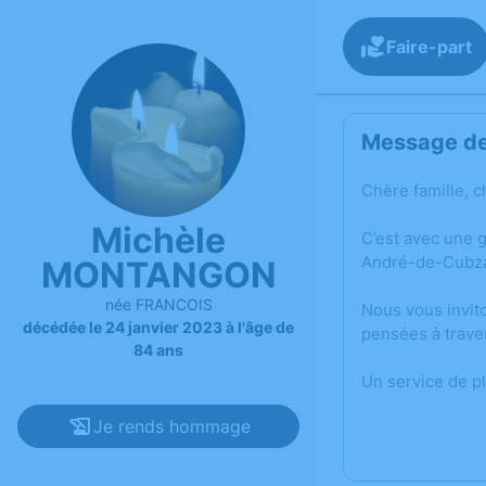
Faire-part
Message de 
Chère famille, c
Michèle
C’est avec une 
André-de-Cubz
MONTANGON
née FRANCOIS
Nous vous invit
décédée le 24 janvier 2023 à l'âge de
pensées à trave
84 ans
Un service de p
Je rends hommage