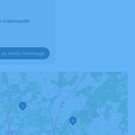
-de-Lapouyade
Je rends hommage
1
3