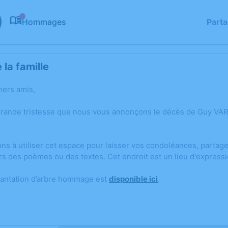
Hommages
Part
0
la famille
hers amis,
grande tristesse que nous vous annonçons le décès de Guy VA
ons à utiliser cet espace pour laisser vos condoléances, parta
rs des poèmes ou des textes. Cet endroit est un lieu d'expres
lantation d’arbre hommage est
disponible ici
.