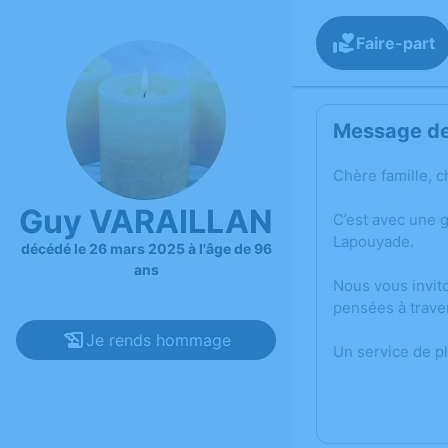
Faire-part
Message de 
Chère famille, c
Guy VARAILLAN
C’est avec une 
Lapouyade.
décédé le 26 mars 2025 à l'âge de 96
ans
Nous vous invit
pensées à trave
Je rends hommage
Un service de p