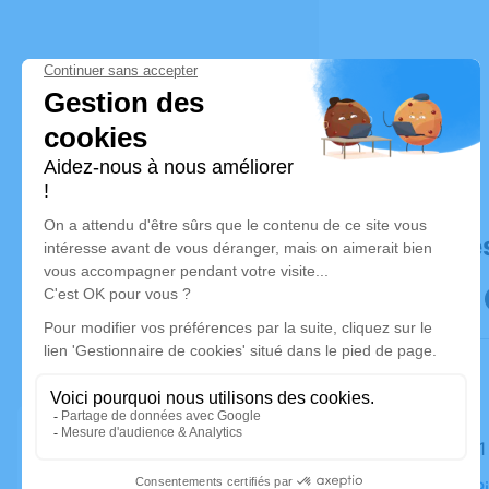
Déroulé de
Le lundi 
Église St P