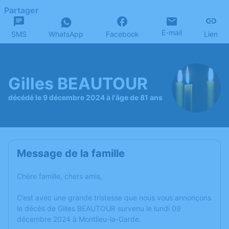
Partager
E-mail
SMS
WhatsApp
Facebook
Lien
Gilles BEAUTOUR
décédé le 9 décembre 2024 à l'âge de 81 ans
Message de la famille
Chère famille, chers amis,
C’est avec une grande tristesse que nous vous annonçons
le décès de Gilles BEAUTOUR survenu le lundi 09
décembre 2024 à Montlieu-la-Garde.