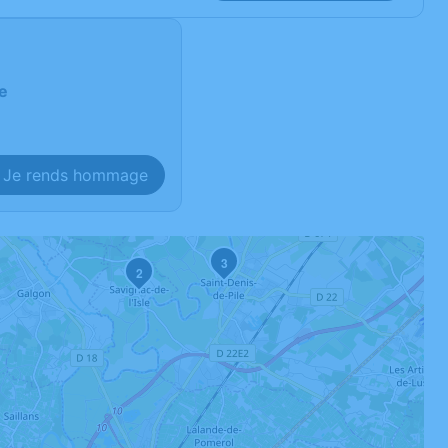
le
Je rends hommage
3
2