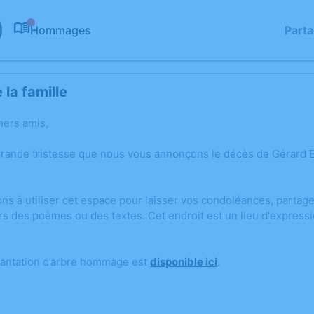
Hommages
Part
0
la famille
hers amis,
grande tristesse que nous vous annonçons le décès de Gérard E
ons à utiliser cet espace pour laisser vos condoléances, parta
rs des poèmes ou des textes. Cet endroit est un lieu d'express
lantation d’arbre hommage est
disponible ici
.