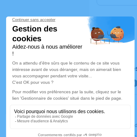
Déroulé de
Le mercre
Église Sain