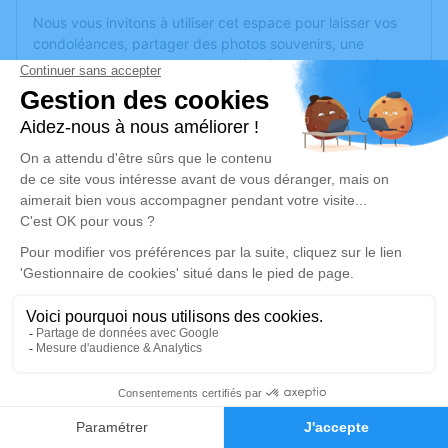
Nous vous invitons à utiliser cet espace pour laisser vos
condoléances, partager des photos souvenirs, une
anecdote ou exprimer vos pensées à travers des poèmes
ou des textes. Cet endroit est un lieu d'expression dédié à
honorer la mémoire d’Edouard Lucien DUPRAT.
Un service de plantation d’arbre hommage est
disponible
ici
.
Je rends hommage
Cérémonie religieuse
mardi 20 mai 2025 à 10h30
Eglise St Géronce de Bourg
Place du District Bourg
33710 Bourg
2
Faire-part
Hommages
Je rends hommage