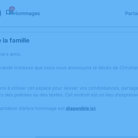
26
Hommages
Part
la famille
hers amis,
grande tristesse que nous vous annonçons le décès de Christi
ons à utiliser cet espace pour laisser vos condoléances, parta
rs des poèmes ou des textes. Cet endroit est un lieu d'expres
lantation d’arbre hommage est
disponible ici
.