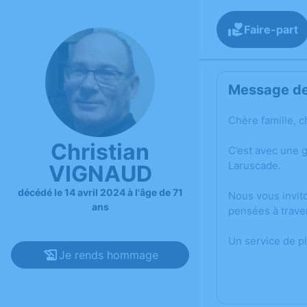
Faire-part
Message de 
Chère famille, c
Christian
C’est avec une 
Laruscade.
VIGNAUD
décédé le 14 avril 2024 à l'âge de 71
Nous vous invit
ans
pensées à trave
Un service de p
Je rends hommage