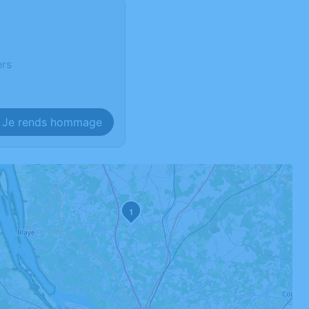
ers
Je rends hommage
1