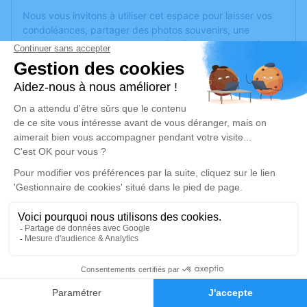
Nous vous invitons à utiliser cet espace pour laisser vos
condoléances, partager des photos souvenirs, une
anecdote ou exprimer vos pensées à travers des poèmes
ou des textes. Cet endroit est un lieu d'expression dédié à
honorer la mémoire de Céline GUIOSE.
Un service de plantation d’arbre hommage est
disponible
ici
.
Je rends hommage
Cérémonie religieuse
jeudi 29 juin 2023 à 10h30
Église de Saint-Laurent-des-Hommes
24400 Saint-Laurent-des-Hommes
30
Je rends hommage
Faire-part
Hommages