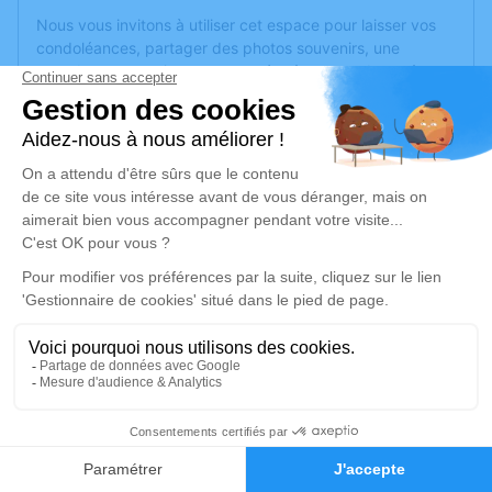
Nous vous invitons à utiliser cet espace pour laisser vos
condoléances, partager des photos souvenirs, une
anecdote ou exprimer vos pensées à travers des poèmes
ou des textes. Cet endroit est un lieu d'expression dédié à
honorer la mémoire d’Armelle JELOUX.
Un service de plantation d’arbre hommage est
disponible
ici
.
Je rends hommage
Cérémonie religieuse
jeudi 09 mars 2023 à 10h00
Église Saint André de Saint-André-de-
Cubzac
33240 Saint-André-de-Cubzac
1
Faire-part
Hommages
Je rends hommage