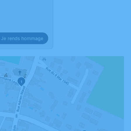
Je rends hommage
1