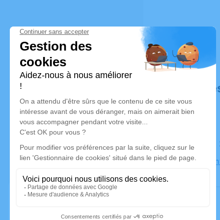
Déroulé de
Le samedi
Église Sai