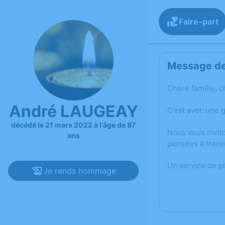
Faire-part
Message de 
Chère famille, c
André LAUGEAY
C’est avec une 
décédé le 21 mars 2022 à l'âge de 87
Nous vous invit
ans
pensées à trave
Un service de p
Je rends hommage