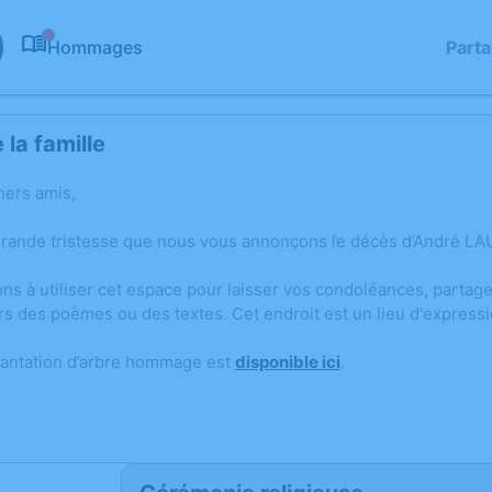
Hommages
Part
0
la famille
hers amis,
grande tristesse que nous vous annonçons le décès d’André LA
ons à utiliser cet espace pour laisser vos condoléances, parta
rs des poèmes ou des textes. Cet endroit est un lieu d'expres
lantation d’arbre hommage est
disponible ici
.